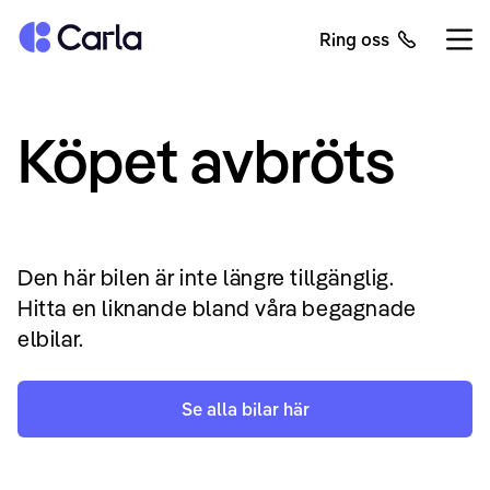
Tillbaka till startsidan
Ring oss
Öppn
Köpet avbröts
Den här bilen är inte längre tillgänglig.
Hitta en liknande bland våra begagnade
elbilar.
Se alla bilar här