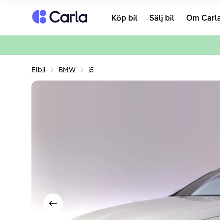
Tillbaka till startsidan
Köp bil
Sälj bil
Om Carl
Elbil
BMW
i5
Visa föregående bild