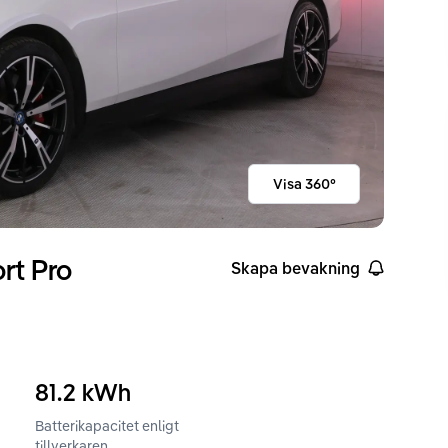
Visa 360°
rt Pro
Skapa bevakning
81.2
kWh
Batterikapacitet enligt
ckvidd enligt WLTP
tillverkaren