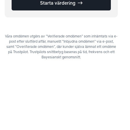
Starta värdering
Våra omdömen utgörs av ”Verifierade omdömen” som inhämtats via e-
post efter slutförd affär, manuellt ”Inbjudna omdömen” via e-post,
samt ”Overifierade omdömen”, där kunder själva lämnat ett omdöme
på Trustpilot. Trustpilots snittbetyg baseras på tid, frekvens och ett
Bayesianskt genomsnitt.