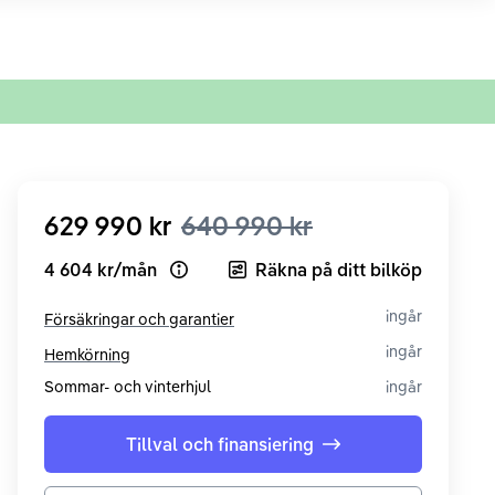
629 990 kr
640 990 kr
4 604 kr
/
mån
Räkna på ditt bilköp
Open loan example
ingår
Försäkringar och garantier
ingår
Hemkörning
Sommar- och vinterhjul
ingår
Tillval och finansiering