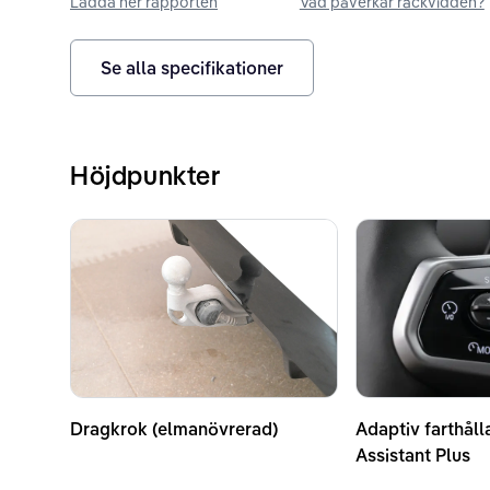
Ladda ner rapporten
Vad påverkar räckvidden?
Se alla specifikationer
Höjdpunkter
Dragkrok (elmanövrerad)
Adaptiv farthåll
Assistant Plus