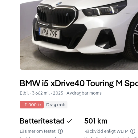
BMW
i5
xDrive40 Touring M Spo
Elbil ·
3 662 mil
·
2025
· Avdragbar moms
-
11 000 kr
Dragkrok
Batteritestad
501
km
Läs mer om testet
Räckvidd enligt WLTP
Batteritest
Rä