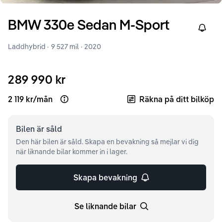
BMW
330e
Sedan M-Sport
Right
Laddhybrid ·
9 527 mil
·
2020
289 990 kr
2 119 kr
/
mån
Räkna på ditt bilköp
Open loan example
Bilen är
såld
Den här bilen är såld. Skapa en bevakning så mejlar vi dig
när liknande bilar kommer in i lager.
Skapa bevakning
Se liknande bilar