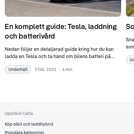
En komplett guide: Tesla, laddning
So
och batterivård
Sna
som
Nedan följer en detaljerad guide kring hur du kan
som
ladda en Tesla och ta hand om bilens batteri på
Un
kör
bästa sätt. Informationen är baserad på Teslas
dat
|
Underhåll
11 feb. 2025
6
min
rekommendationer samt våra egna erfarenheter
se 
kring elbilar. Notera att Tesla ibland uppdaterar
beh
sina rekommendationer, så det kan vara en bra idé
til
att kolla Teslas officiella supportsidor för den
din
senaste informationen.
att
som
Upptäck Carla
Köp elbil och laddhybrid
Populära kategorier