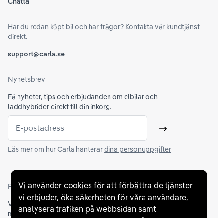
Chatta
Har du redan köpt bil och har frågor? Kontakta vår kundtjänst
direkt.
support@carla.se
Nyhetsbrev
Få nyheter, tips och erbjudanden om elbilar och
laddhybrider direkt till din inkorg.
E-postadress
Skicka
Läs mer om hur Carla hanterar
dina personuppgifter
Vi använder cookies för att förbättra de tjänster
Partners och betallösningar
vi erbjuder, öka säkerheten för våra användare,
Vi samarbetar med
flertalet banker
för att erbjuda dig bästa
analysera trafiken på webbsidan samt
möjliga finansieringslösning och stödjer en rad olika