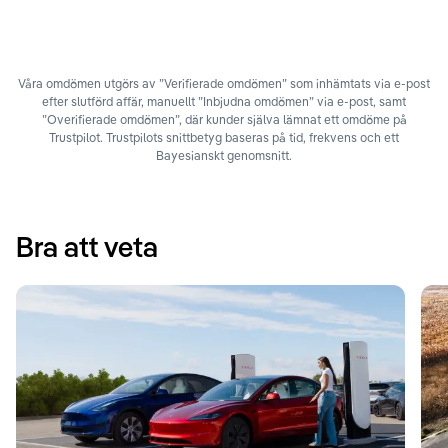
Våra omdömen utgörs av ”Verifierade omdömen” som inhämtats via e-post
efter slutförd affär, manuellt ”Inbjudna omdömen” via e-post, samt
”Overifierade omdömen”, där kunder själva lämnat ett omdöme på
Trustpilot. Trustpilots snittbetyg baseras på tid, frekvens och ett
Bayesianskt genomsnitt.
Bra att veta