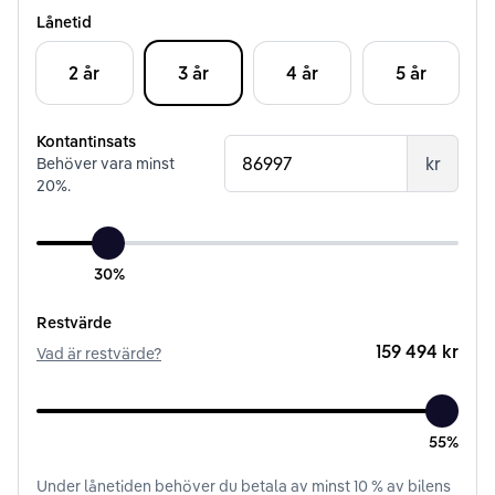
Lånetid
2 år
3 år
4 år
5 år
Kontantinsats
kr
Behöver vara minst
20
%.
30%
Restvärde
159 494 kr
Vad är restvärde?
55%
Under
lånetiden
behöver du betala av minst
10
% av bilens