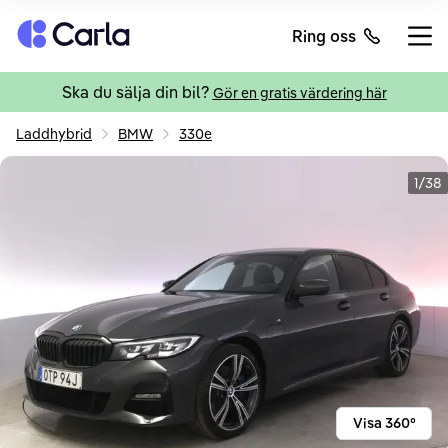
Tillbaka till startsidan
Ring oss
Öppn
Ska du sälja din bil?
Gör en gratis värdering här
Laddhybrid
BMW
330e
1/38
Visa 360°