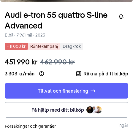
Audi
e-tron
55 quattro S-line
Right
Advanced
Elbil ·
7 961 mil
·
2023
-
11 000 kr
Räntekampanj
Dragkrok
451 990 kr
462 990 kr
3 303 kr
/
mån
Räkna på ditt bilköp
Open loan example
Tillval och finansiering
Få hjälp med ditt bilköp
ingår
Försäkringar och garantier