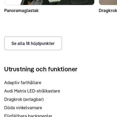
Panoramaglastak
Dragkrok
Se alla
18
höjdpunkter
Utrustning och funktioner
Adaptiv farthållare
Audi Matrix LED-strålkastare
Dragkrok (avtagbar)
Döda vinkelvarnare
Elinfällbara backspeglar