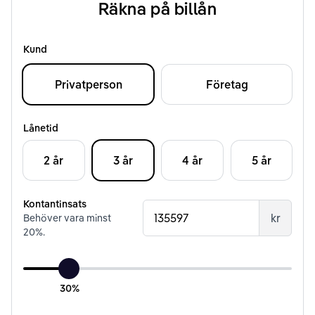
Räkna på billån
Kund
Privatperson
Företag
Lånetid
2 år
3 år
4 år
5 år
Kontantinsats
kr
Behöver vara minst
20
%.
30%