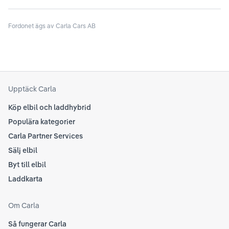
til
att kolla Teslas officiella supportsidor för den
din
senaste informationen.
Fordonet ägs av Carla Cars AB
att
som
Upptäck Carla
Köp elbil och laddhybrid
Populära kategorier
Carla Partner Services
Sälj elbil
Byt till elbil
Laddkarta
Om Carla
Så fungerar Carla