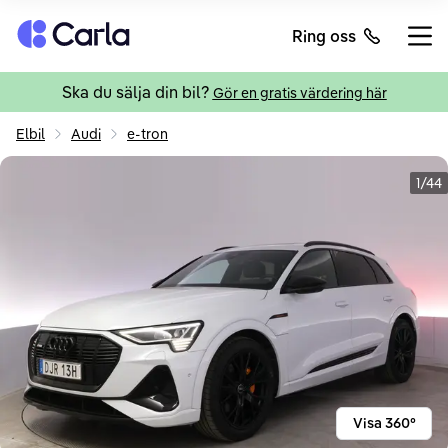
Tillbaka till startsidan
Ring oss
Öppn
Ska du sälja din bil?
Gör en gratis värdering här
Elbil
Audi
e-tron
1/44
Visa 360°