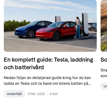
En komplett guide: Tesla, laddning
So
och batterivård
Sna
som
Nedan följer en detaljerad guide kring hur du kan
som
ladda en Tesla och ta hand om bilens batteri på
Un
kör
bästa sätt. Informationen är baserad på Teslas
dat
|
Underhåll
11 feb. 2025
6
min
rekommendationer samt våra egna erfarenheter
se 
kring elbilar. Notera att Tesla ibland uppdaterar
beh
sina rekommendationer, så det kan vara en bra idé