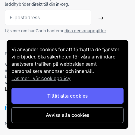
laddhybrider direkt till din inkorg.
E-postadress
Skicka
Läs mer om hur Carla hanterar
dina personuppgifter
Vi använder cookies för att förbättra de tjänster
Partners och betallösningar
vi erbjuder, öka säkerheten för våra användare,
analysera trafiken på webbsidan samt
Vi samarbetar med
flertalet banker
för att erbjuda dig bästa
möjliga finansieringslösning och stödjer en rad olika
personalisera annonser och innehåll.
betalningsmetoder. För att du ska känna dig trygg vid ditt köp
Läs mer i vår cookiepolicy
samarbetar vi med Folksam och AutoConcept gällande
försäkringar och garantier
.
Tillåt alla cookies
Avvisa alla cookies
Medlemskap och utmärkelser