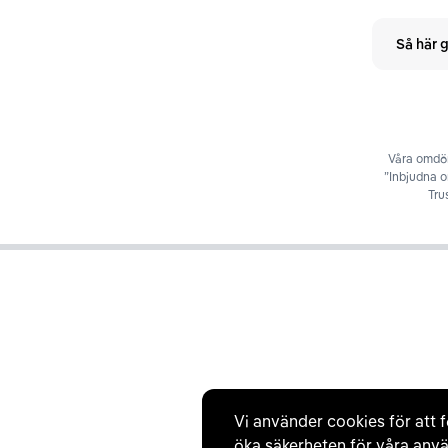
Så här g
Våra omdöm
”Inbjudna 
Tru
Vi använder cookies för att f
öka säkerheten för våra anvä