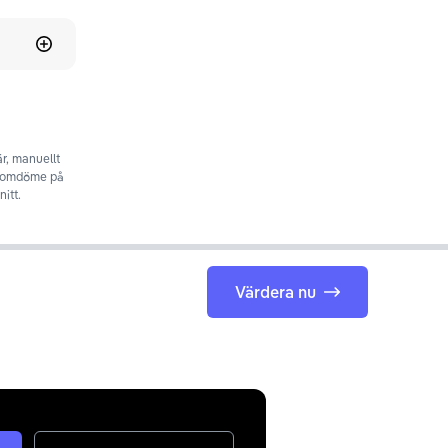
r, manuellt
t omdöme på
itt.
Värdera nu