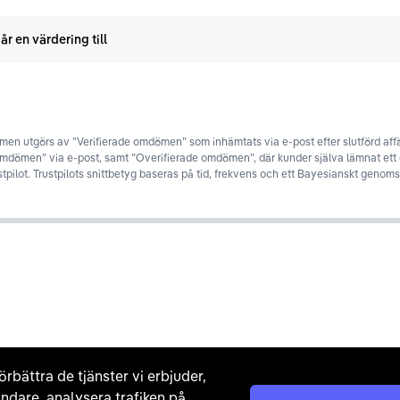
år en värdering till
en utgörs av ”Verifierade omdömen” som inhämtats via e-post efter slutförd affä
omdömen” via e-post, samt ”Overifierade omdömen”, där kunder själva lämnat et
stpilot. Trustpilots snittbetyg baseras på tid, frekvens och ett Bayesianskt genomsn
örbättra de tjänster vi erbjuder,
ndare, analysera trafiken på