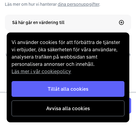
Läs mer om hur vi hanterar
dina personuppgifter
.
Så här går en värdering till
Vi använder cookies för att förbättra de tjänster
vi erbjuder, öka säkerheten för våra användare,
Våra omdömen utgörs av ”Verifierade omdömen” som inhämtats via e-post
analysera trafiken på webbsidan samt
efter slutförd affär, manuellt ”Inbjudna omdömen” via e-post, samt
personalisera annonser och innehåll.
”Overifierade omdömen”, där kunder själva lämnat ett omdöme på
Läs mer i vår cookiepolicy
Trustpilot. Trustpilots snittbetyg baseras på tid, frekvens och ett
Bayesianskt genomsnitt.
Tillåt alla cookies
Värdera nu
Avvisa alla cookies