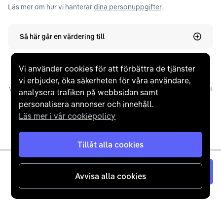
Läs mer om hur vi hanterar
dina personuppgifter
.
Så här går en värdering till
Vi använder cookies för att förbättra de tjänster
vi erbjuder, öka säkerheten för våra användare,
Våra omdömen utgörs av ”Verifierade omdömen” som inhämtats via e-post
analysera trafiken på webbsidan samt
efter slutförd affär, manuellt ”Inbjudna omdömen” via e-post, samt
personalisera annonser och innehåll.
”Overifierade omdömen”, där kunder själva lämnat ett omdöme på
Läs mer i vår cookiepolicy
Trustpilot. Trustpilots snittbetyg baseras på tid, frekvens och ett
Bayesianskt genomsnitt.
Tillåt alla cookies
Värdera nu
Avvisa alla cookies