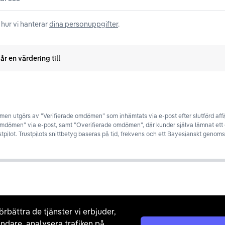
hur vi hanterar
dina personuppgifter
.
år en värdering till
en utgörs av ”Verifierade omdömen” som inhämtats via e-post efter slutförd affä
omdömen” via e-post, samt ”Overifierade omdömen”, där kunder själva lämnat et
stpilot. Trustpilots snittbetyg baseras på tid, frekvens och ett Bayesianskt genomsn
örbättra de tjänster vi erbjuder,
ndare, analysera trafiken på