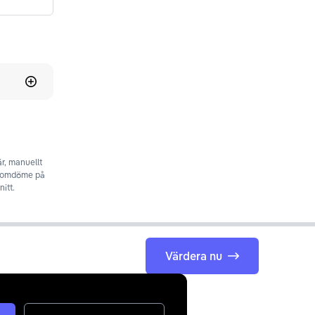
r, manuellt
t omdöme på
itt.
Värdera nu