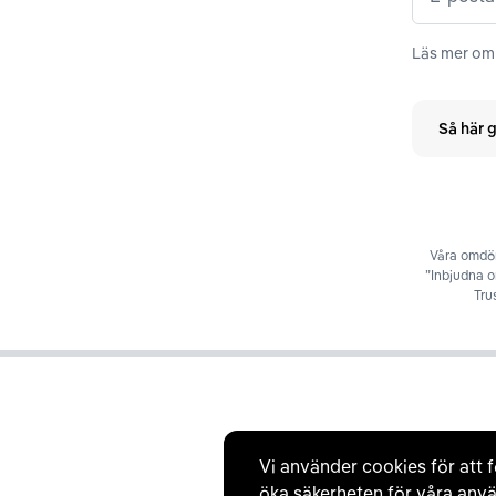
Läs mer om 
Så här g
Våra omdöm
”Inbjudna 
Tru
Vi använder cookies för att f
öka säkerheten för våra anvä