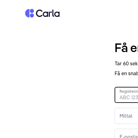
Tillbaka till startsidan
Få e
Tar 60 sek
Få en snab
Registrer
Miltal
E-posta