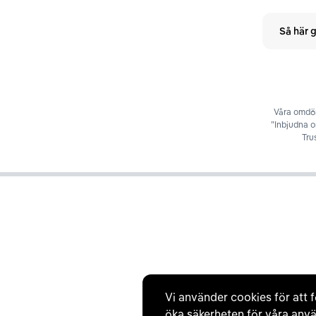
Så här g
Våra omdöm
”Inbjudna 
Tru
Vi använder cookies för att f
öka säkerheten för våra anvä