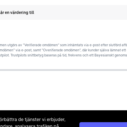
år en värdering till
en utgörs av ”Verifierade omdömen” som inhämtats via e-post efter slutförd affä
omdömen” via e-post, samt ”Overifierade omdömen”, där kunder själva lämnat et
stpilot. Trustpilots snittbetyg baseras på tid, frekvens och ett Bayesianskt genomsn
örbättra de tjänster vi erbjuder,
ndare, analysera trafiken på