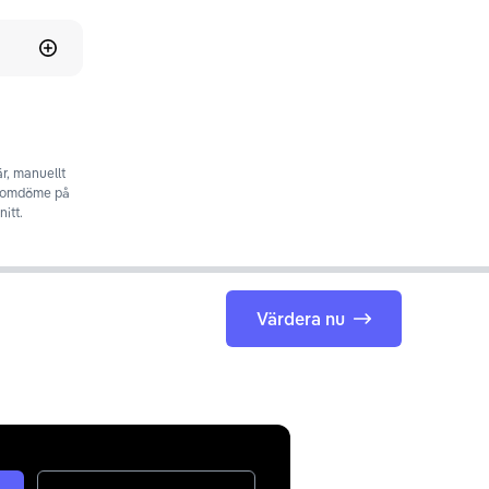
r, manuellt
t omdöme på
itt.
Värdera nu