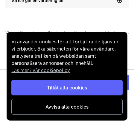
Så här går en värdering till
Våra omdömen utgörs av ”Verifierade omdömen” som inhämtats via e-post
efter slutförd affär, manuellt ”Inbjudna omdömen” via e-post, samt
Vi använder cookies för att förbättra de tjänster
”Overifierade omdömen”, där kunder själva lämnat ett omdöme på
vi erbjuder, öka säkerheten för våra användare,
Trustpilot. Trustpilots snittbetyg baseras på tid, frekvens och ett
Bayesianskt genomsnitt.
analysera trafiken på webbsidan samt
personalisera annonser och innehåll.
Läs mer i vår cookiepolicy
Värdera nu
Tillåt alla cookies
Avvisa alla cookies