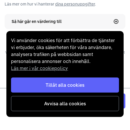
Läs mer om hur vi hanterar
dina personuppgifter
.
Så här går en värdering till
Vi använder cookies för att förbättra de tjänster
vi erbjuder, öka säkerheten för våra användare,
Våra omdömen utgörs av ”Verifierade omdömen” som inhämtats via e-post
analysera trafiken på webbsidan samt
efter slutförd affär, manuellt ”Inbjudna omdömen” via e-post, samt
personalisera annonser och innehåll.
”Overifierade omdömen”, där kunder själva lämnat ett omdöme på
Läs mer i vår cookiepolicy
Trustpilot. Trustpilots snittbetyg baseras på tid, frekvens och ett
Bayesianskt genomsnitt.
Tillåt alla cookies
Värdera nu
Avvisa alla cookies