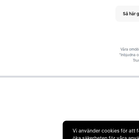
Så här g
Våra omdöm
”Inbjudna 
Tru
Vi använder cookies för att f
öka säkerheten för våra anvä