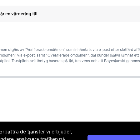
år en värdering till
en utgörs av ”Verifierade omdömen” som inhämtats via e-post efter slutförd affä
omdömen” via e-post, samt ”Overifierade omdömen”, där kunder själva lämnat et
stpilot. Trustpilots snittbetyg baseras på tid, frekvens och ett Bayesianskt genomsn
örbättra de tjänster vi erbjuder,
ndare, analysera trafiken på