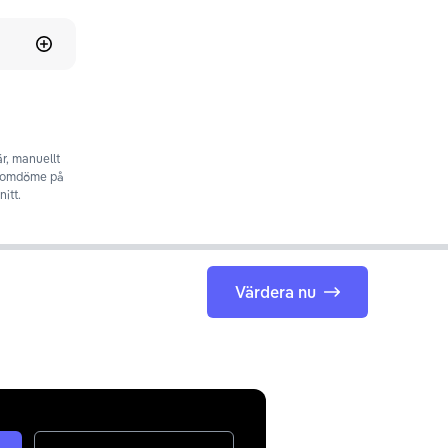
r, manuellt
t omdöme på
itt.
Värdera nu