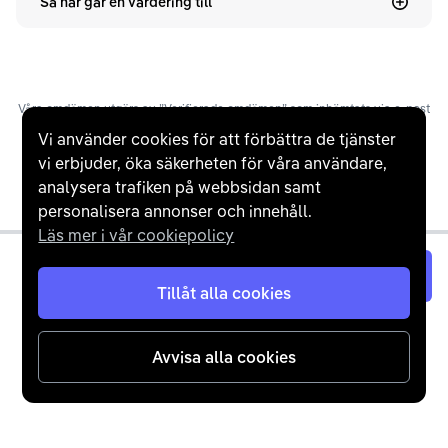
Så här går en värdering till
Våra omdömen utgörs av ”Verifierade omdömen” som inhämtats via e-post
efter slutförd affär, manuellt ”Inbjudna omdömen” via e-post, samt
Vi använder cookies för att förbättra de tjänster
”Overifierade omdömen”, där kunder själva lämnat ett omdöme på
vi erbjuder, öka säkerheten för våra användare,
Trustpilot. Trustpilots snittbetyg baseras på tid, frekvens och ett
Bayesianskt genomsnitt.
analysera trafiken på webbsidan samt
personalisera annonser och innehåll.
Läs mer i vår cookiepolicy
Värdera nu
Tillåt alla cookies
Avvisa alla cookies