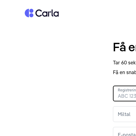
Tillbaka till startsidan
Få e
Tar 60 sek
Få en snab
Registrer
Miltal
E-posta