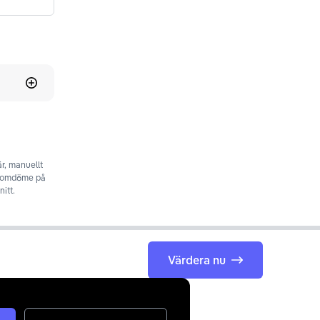
r, manuellt
t omdöme på
itt.
Värdera nu