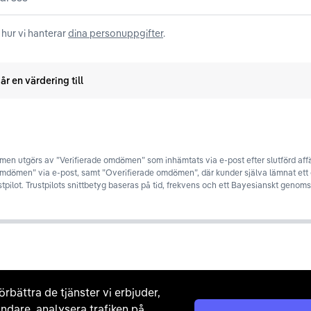
hur vi hanterar
dina personuppgifter
.
år en värdering till
en utgörs av ”Verifierade omdömen” som inhämtats via e-post efter slutförd affä
omdömen” via e-post, samt ”Overifierade omdömen”, där kunder själva lämnat et
stpilot. Trustpilots snittbetyg baseras på tid, frekvens och ett Bayesianskt genomsn
örbättra de tjänster vi erbjuder,
ndare, analysera trafiken på