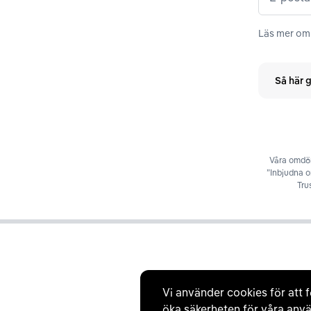
Läs mer om 
Så här g
Våra omdöm
”Inbjudna 
Tru
Vi använder cookies för att f
öka säkerheten för våra anvä