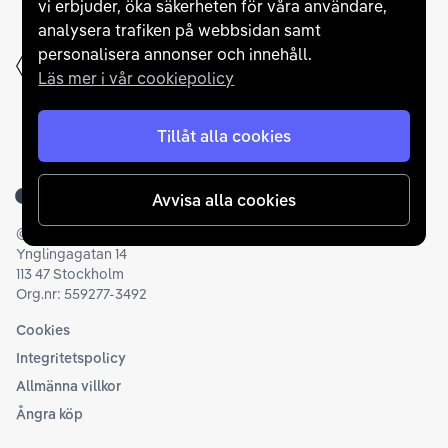
vi erbjuder, öka säkerheten för våra användare,
analysera trafiken på webbsidan samt
personalisera annonser och innehåll.
Läs mer i vår cookiepolicy
Tillåt alla cookies
Tillbaka till startsidan
Avvisa alla cookies
©
2026
Carla AB
Ynglingagatan 14
113 47 Stockholm
Org.nr: 559277-3492
Cookies
Integritetspolicy
Allmänna villkor
Ångra köp