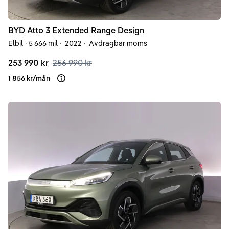
BYD
Atto 3
Extended Range Design
Elbil
·
5 666 mil
·
2022
·
Avdragbar moms
253 990 kr
256 990 kr
1 856 kr
/
mån
Läs mer om finansiering