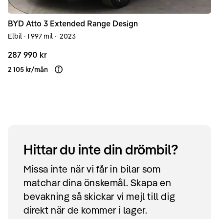
BYD
Atto 3
Extended Range Design
Elbil
·
1 997 mil
·
2023
287 990 kr
2 105 kr
/
mån
Läs mer om finansiering
Hittar du inte din drömbil?
Missa inte när vi får in bilar som
matchar dina önskemål. Skapa en
bevakning så skickar vi mejl till dig
direkt när de kommer i lager.