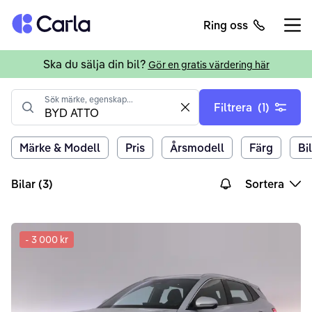
Tillbaka till startsidan
Ring oss
Öppn
Ska du sälja din bil?
Gör en gratis värdering här
Sök märke, egenskap...
Filtrera
(1)
Clear value
Märke & Modell
Pris
Årsmodell
Färg
Bi
Bilar (3)
Sortera
-
3 000 kr