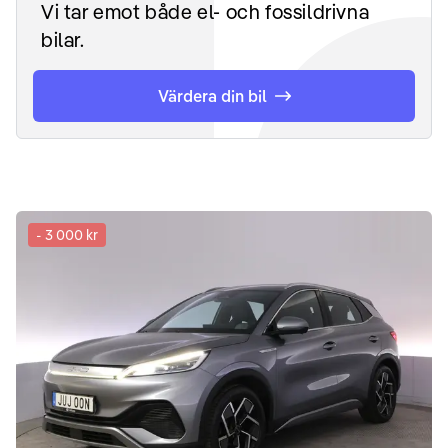
Vi tar emot både el- och fossildrivna
bilar.
Värdera din bil
-
3 000 kr