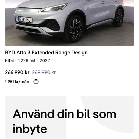
BYD
Atto 3
Extended Range Design
Elbil
·
4 228 mil
·
2022
266 990 kr
269 990 kr
1 951 kr
/
mån
Läs mer om finansiering
Använd din bil som
inbyte