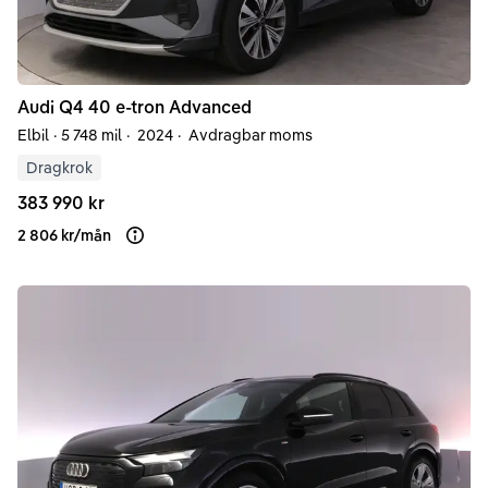
Audi
Q4
40 e-tron Advanced
Elbil
·
5 748 mil
·
2024
·
Avdragbar moms
Dragkrok
383 990 kr
2 806 kr
/
mån
Läs mer om finansiering