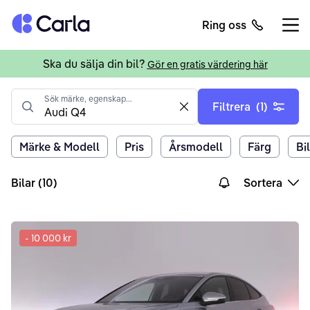
Tillbaka till startsidan
Ring oss
Öppn
Ska du sälja din bil?
Gör en gratis värdering här
Sök märke, egenskap...
Filtrera
(1)
Clear value
Märke & Modell
Pris
Årsmodell
Färg
Bi
Bilar (10)
Sortera
-
10 000 kr