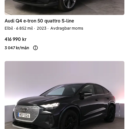
Audi
Q4 e-tron
50 quattro S-line
Elbil
·
6 852 mil
·
2023
·
Avdragbar moms
416 990 kr
3 047 kr
/
mån
Läs mer om finansiering