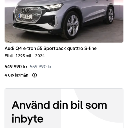
Audi
Q4 e-tron
55 Sportback quattro S-line
Elbil
·
1 295 mil
·
2024
549 990 kr
559 990 kr
4 019 kr
/
mån
Läs mer om finansiering
Använd din bil som
inbyte