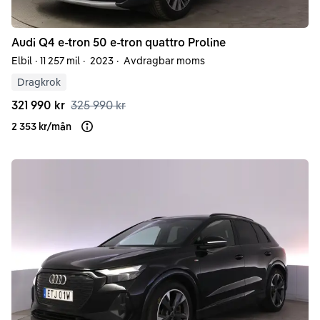
Audi
Q4 e-tron
50 e-tron quattro Proline
Elbil
·
11 257 mil
·
2023
·
Avdragbar moms
Dragkrok
321 990 kr
325 990 kr
2 353 kr
/
mån
Läs mer om finansiering