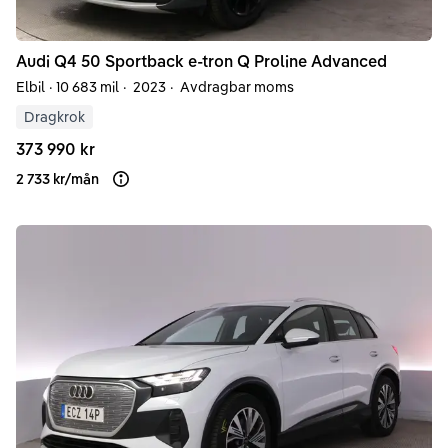
Audi
Q4
50 Sportback e-tron Q Proline Advanced
Elbil
·
10 683 mil
·
2023
·
Avdragbar moms
Dragkrok
373 990 kr
2 733 kr
/
mån
Läs mer om finansiering