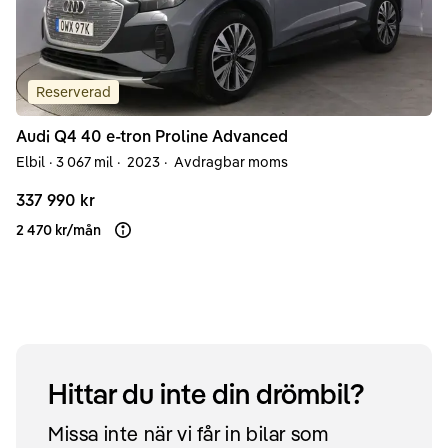
Reserverad
Audi
Q4
40 e-tron Proline Advanced
Elbil
·
3 067 mil
·
2023
·
Avdragbar moms
337 990 kr
2 470 kr
/
mån
Läs mer om finansiering
Hittar du inte din drömbil?
Missa inte när vi får in bilar som