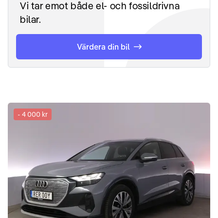
Vi tar emot både el- och fossildrivna
bilar.
Värdera din bil
-
4 000 kr