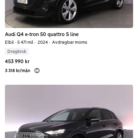
Audi
Q4 e-tron
50 quattro S line
Elbil
·
5 471 mil
·
2024
·
Avdragbar moms
Dragkrok
453 990 kr
3 318 kr
/
mån
Läs mer om finansiering