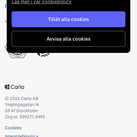
Läs mer i vår cookiepolicy
Tillåt alla cookies
Medlemskap och utmärkelser
Avvisa alla cookies
Tillbaka till startsidan
©
2026
Carla AB
Ynglingagatan 14
113 47 Stockholm
Org.nr: 559277-3492
Cookies
Integritetspolicy