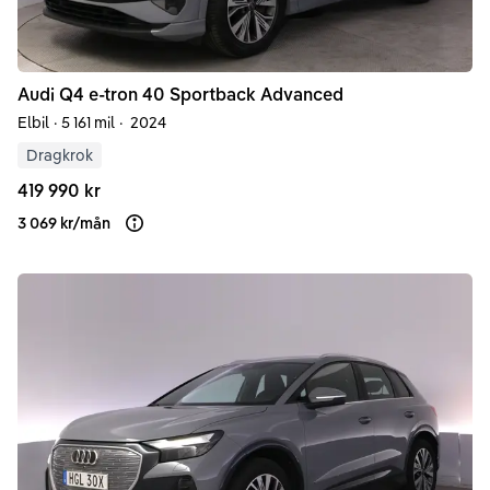
Audi
Q4 e-tron
40 Sportback Advanced
Elbil
·
5 161 mil
·
2024
Dragkrok
419 990 kr
3 069 kr
/
mån
Läs mer om finansiering