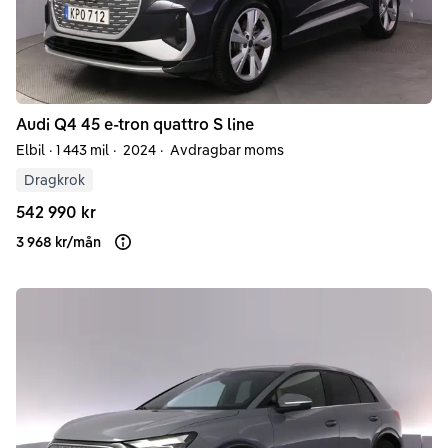
Audi
Q4
45 e-tron quattro S line
Elbil
·
1 443 mil
·
2024
·
Avdragbar moms
Dragkrok
542 990 kr
3 968 kr
/
mån
Läs mer om finansiering