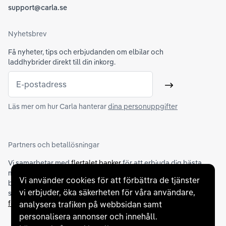
support@carla.se
Nyhetsbrev
Få nyheter, tips och erbjudanden om elbilar och
laddhybrider direkt till din inkorg.
E-postadress
Skicka
Läs mer om hur Carla hanterar
dina personuppgifter
Partners och betallösningar
Vi samarbetar med
flertalet banker
för att erbjuda dig bästa
möjliga finansieringslösning och stödjer en rad olika
Vi använder cookies för att förbättra de tjänster
betalningsmetoder. För att du ska känna dig trygg vid ditt köp
vi erbjuder, öka säkerheten för våra användare,
samarbetar vi med Folksam och AutoConcept gällande
försäkringar och garantier
.
analysera trafiken på webbsidan samt
personalisera annonser och innehåll.