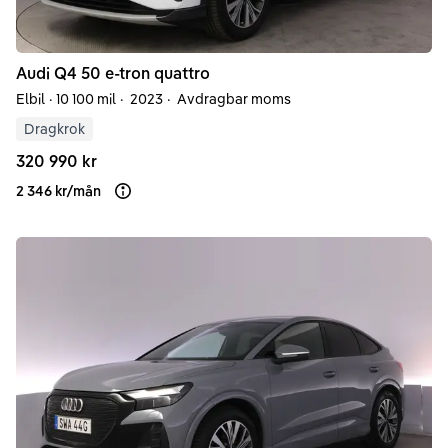
Audi
Q4
50 e-tron quattro
Elbil
·
10 100 mil
·
2023
·
Avdragbar moms
Dragkrok
320 990 kr
2 346 kr
/
mån
Läs mer om finansiering