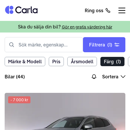
Tillbaka till startsidan
Ring oss
Öppn
Ska du sälja din bil?
Gör en gratis värdering här
Sök märke, egenskap...
Filtrera
(1)
Märke & Modell
Pris
Årsmodell
Färg
(1)
Bilar (44)
Sortera
-
7 000 kr