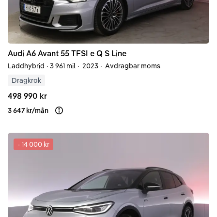
Audi
A6
Avant 55 TFSI e Q S Line
Laddhybrid
·
3 961 mil
·
2023
·
Avdragbar moms
Dragkrok
498 990 kr
3 647 kr
/
mån
Läs mer om finansiering
-
14 000 kr