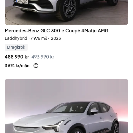
Mercedes-Benz
GLC
300 e Coupé 4Matic AMG
Laddhybrid
·
7 975 mil
·
2023
Dragkrok
488 990 kr
493 990 kr
3 574 kr
/
mån
Läs mer om finansiering