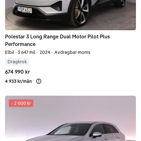
Polestar
3
Long Range Dual Motor Pilot Plus
Performance
Elbil
·
3 647 mil
·
2024
·
Avdragbar moms
Dragkrok
674 990 kr
4 933 kr
/
mån
Läs mer om finansiering
-
2 000 kr