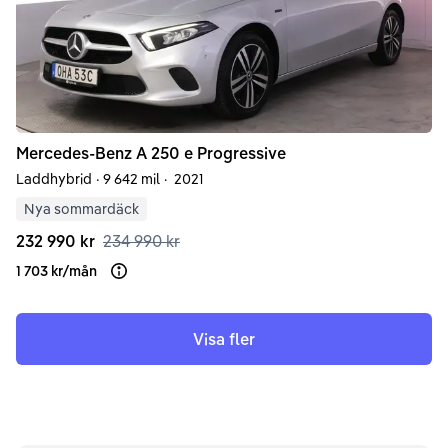
Mercedes-Benz
A
250 e Progressive
Laddhybrid
·
9 642 mil
·
2021
Nya sommardäck
232 990 kr
234 990 kr
1 703 kr
/
mån
Läs mer om finansiering
Visa fler