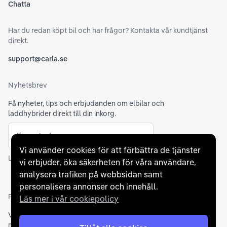
Chatta
Har du redan köpt bil och har frågor? Kontakta vår kundtjänst
direkt.
support@carla.se
Nyhetsbrev
Få nyheter, tips och erbjudanden om elbilar och
laddhybrider direkt till din inkorg.
E-postadress
Skicka
Vi använder cookies för att förbättra de tjänster
Läs mer om hur Carla hanterar
dina personuppgifter
vi erbjuder, öka säkerheten för våra användare,
analysera trafiken på webbsidan samt
personalisera annonser och innehåll.
Partners och betallösningar
Läs mer i vår cookiepolicy
Vi samarbetar med
flertalet banker
för att erbjuda dig bästa
möjliga finansieringslösning och stödjer en rad olika