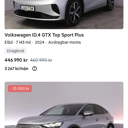
Volkswagen
ID.4
GTX Top Sport Plus
Elbil
·
7 143 mil
·
2024
·
Avdragbar moms
Dragkrok
446 990 kr
460 990 kr
3 267 kr
/
mån
Läs mer om finansiering
-
10 000 kr