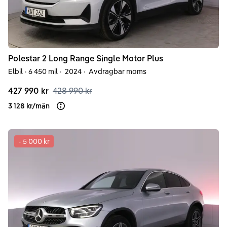
Polestar
2
Long Range Single Motor Plus
Elbil
·
6 450 mil
·
2024
·
Avdragbar moms
427 990 kr
428 990 kr
3 128 kr
/
mån
Läs mer om finansiering
-
5 000 kr