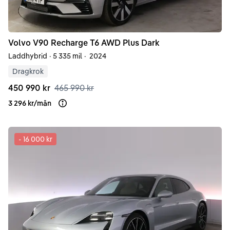
Volvo
V90
Recharge T6 AWD Plus Dark
Laddhybrid
·
5 335 mil
·
2024
Dragkrok
450 990 kr
465 990 kr
3 296 kr
/
mån
Läs mer om finansiering
-
16 000 kr