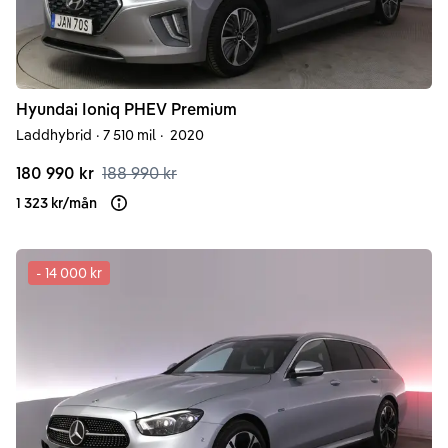
Hyundai
Ioniq
PHEV Premium
Laddhybrid
·
7 510 mil
·
2020
180 990 kr
188 990 kr
1 323 kr
/
mån
Läs mer om finansiering
-
14 000 kr