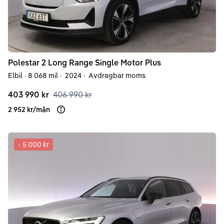
Polestar
2
Long Range Single Motor Plus
Elbil
·
8 068 mil
·
2024
·
Avdragbar moms
403 990 kr
406 990 kr
2 952 kr
/
mån
Läs mer om finansiering
-
5 000 kr