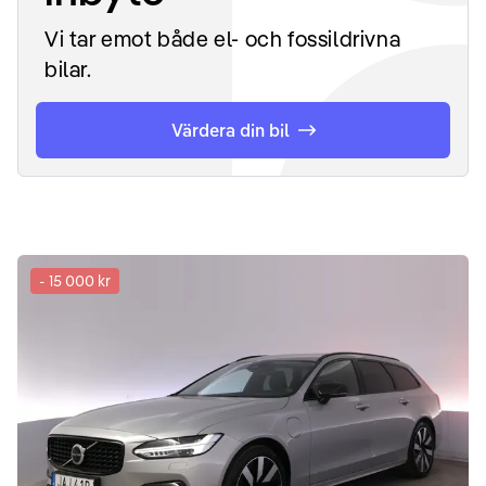
Vi tar emot både el- och fossildrivna
bilar.
Värdera din bil
-
15 000 kr