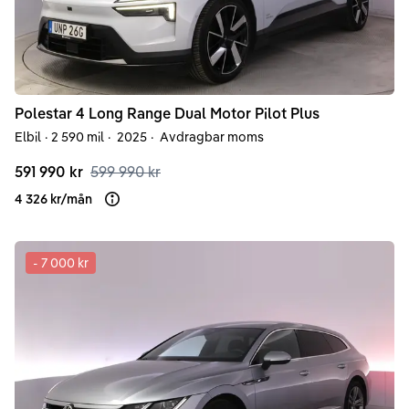
Polestar
4
Long Range Dual Motor Pilot Plus
Elbil
·
2 590 mil
·
2025
·
Avdragbar moms
591 990 kr
599 990 kr
4 326 kr
/
mån
Läs mer om finansiering
-
7 000 kr