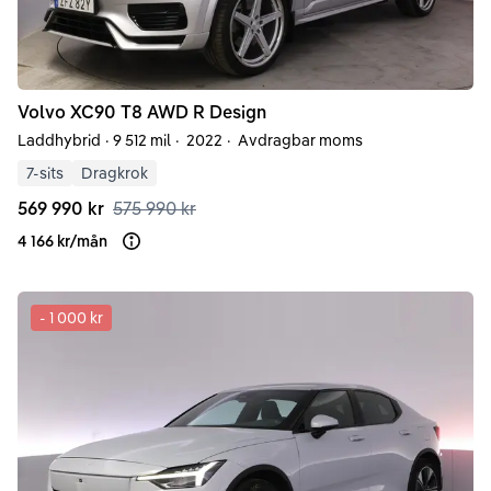
Volvo
XC90
T8 AWD R Design
Laddhybrid
·
9 512 mil
·
2022
·
Avdragbar moms
7-sits
Dragkrok
569 990 kr
575 990 kr
4 166 kr
/
mån
Läs mer om finansiering
-
1 000 kr