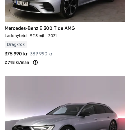
Mercedes-Benz
E
300 T de AMG
Laddhybrid
·
9 115 mil
·
2021
Dragkrok
375 990 kr
389 990 kr
2 748 kr
/
mån
Läs mer om finansiering