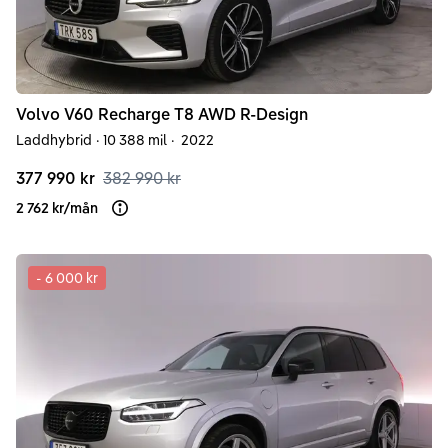
Volvo
V60
Recharge T8 AWD R-Design
Laddhybrid
·
10 388 mil
·
2022
377 990 kr
382 990 kr
2 762 kr
/
mån
Läs mer om finansiering
-
6 000 kr