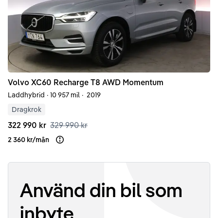
Volvo
XC60
Recharge T8 AWD Momentum
Laddhybrid
·
10 957 mil
·
2019
Dragkrok
322 990 kr
329 990 kr
2 360 kr
/
mån
Läs mer om finansiering
Använd din bil som
inbyte