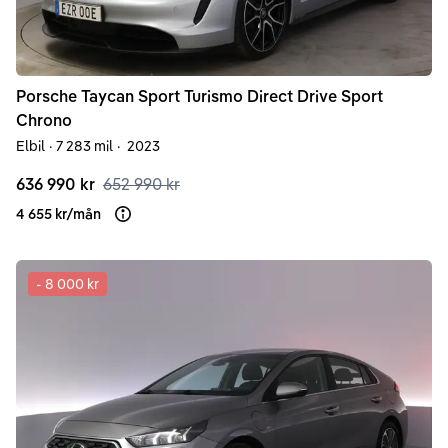
Porsche
Taycan
Sport Turismo Direct Drive Sport
Chrono
Elbil
·
7 283 mil
·
2023
636 990 kr
652 990 kr
4 655 kr
/
mån
Läs mer om finansiering
-
8 000 kr