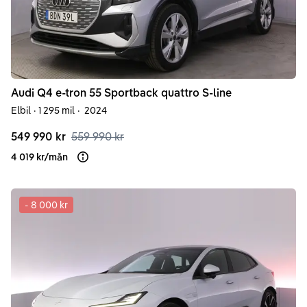
Audi
Q4 e-tron
55 Sportback quattro S-line
Elbil
·
1 295 mil
·
2024
549 990 kr
559 990 kr
4 019 kr
/
mån
Läs mer om finansiering
-
8 000 kr