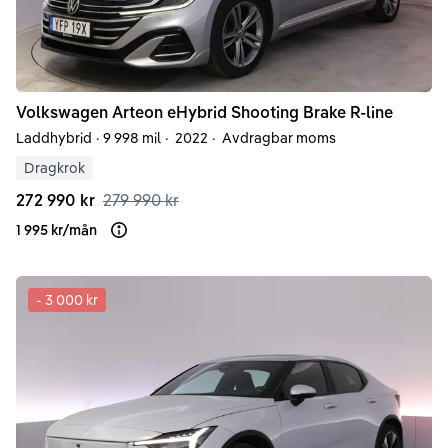
Volkswagen
Arteon
eHybrid Shooting Brake R-line
Laddhybrid
·
9 998 mil
·
2022
·
Avdragbar moms
Dragkrok
272 990 kr
279 990 kr
1 995 kr
/
mån
Läs mer om finansiering
-
3 000 kr