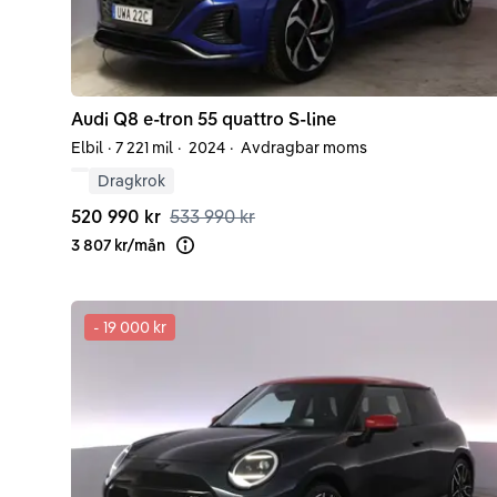
Audi
Q8 e-tron
55 quattro S-line
Elbil
·
7 221 mil
·
2024
·
Avdragbar moms
Dragkrok
520 990 kr
533 990 kr
3 807 kr
/
mån
Läs mer om finansiering
-
19 000 kr