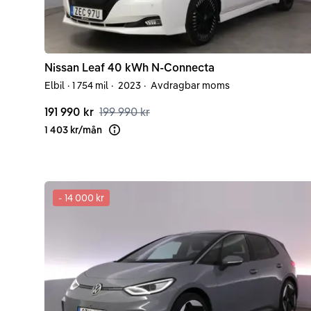
Nissan
Leaf
40 kWh N-Connecta
Elbil
·
1 754 mil
·
2023
·
Avdragbar moms
191 990 kr
199 990 kr
1 403 kr
/
mån
Läs mer om finansiering
-
14 000 kr