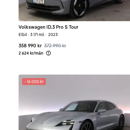
Volkswagen
ID.3
Pro S Tour
Elbil
·
3 171 mil
·
2023
358 990 kr
372 990 kr
2 624 kr
/
mån
Läs mer om finansiering
-
16 000 kr