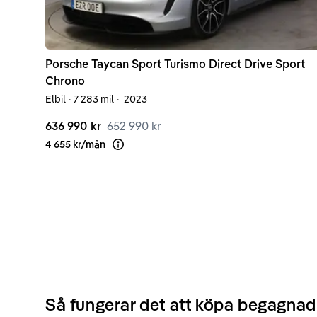
Porsche
Taycan
Sport Turismo Direct Drive Sport
Chrono
Elbil
·
7 283 mil
·
2023
636 990 kr
652 990 kr
4 655 kr
/
mån
Läs mer om finansiering
Så fungerar det att köpa begagnad 