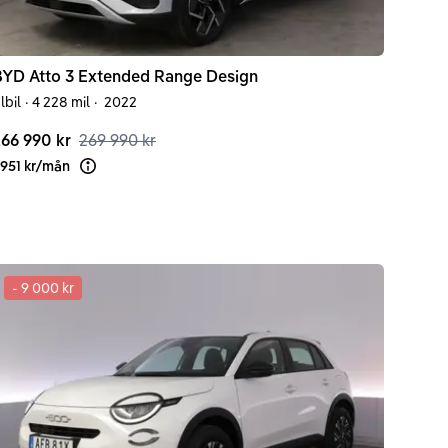
BYD
Atto 3
Extended Range Design
lbil
·
4 228 mil
·
2022
66 990 kr
269 990 kr
 951 kr
/
mån
Läs mer om finansiering
-
9 000 kr