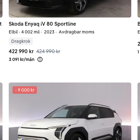
t
Skoda
Enyaq iV
80 Sportline
Elbil
·
4 002 mil
·
2023
·
Avdragbar moms
E
Dragkrok
2
422 990 kr
424 990 kr
1
3 091 kr
/
mån
Läs mer om finansiering
-
9 000 kr