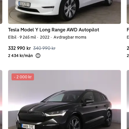
Tesla
Model Y
Long Range AWD Autopilot
F
Elbil
·
9 265 mil
·
2022
·
Avdragbar moms
E
332 990 kr
340 990 kr
2
2 434 kr
/
mån
2
Läs mer om finansiering
-
2 000 kr