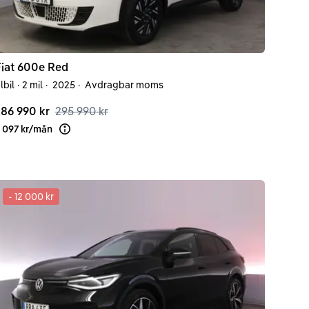
iat
600e
Red
lbil
·
2 mil
·
2025
·
Avdragbar moms
86 990 kr
295 990 kr
 097 kr
/
mån
Läs mer om finansiering
-
12 000 kr