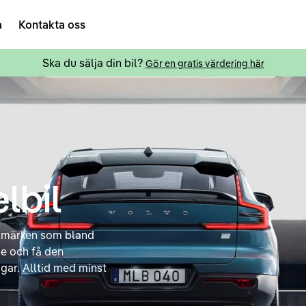
a
Kontakta oss
Ska du sälja din bil?
Gör en gratis värdering här
lbil
bilmärken som bland
ne och få den
gar. Alltid med minst