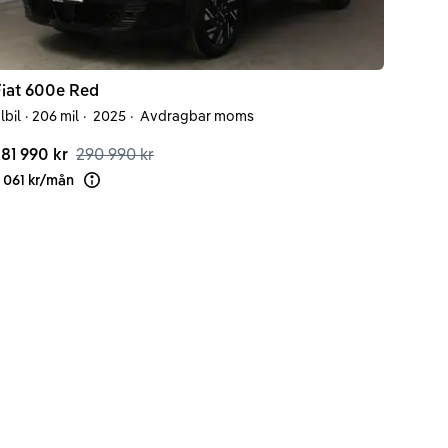
iat
600e
Red
lbil
·
206 mil
·
2025
·
Avdragbar moms
81 990 kr
290 990 kr
 061 kr
/
mån
Läs mer om finansiering