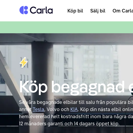
Tillbaka till startsidan
Köp bil
Sälj bil
Om Carl
Köp begagnad e
Se våra begagnade elbilar till salu från populära 
annat
Tesla
, Volvo och
KIA
. Köp din nästa elbil onli
hemlevererad helt kostnadsfritt inom bara några da
12 månaders garanti och 14 dagars öppet köp.