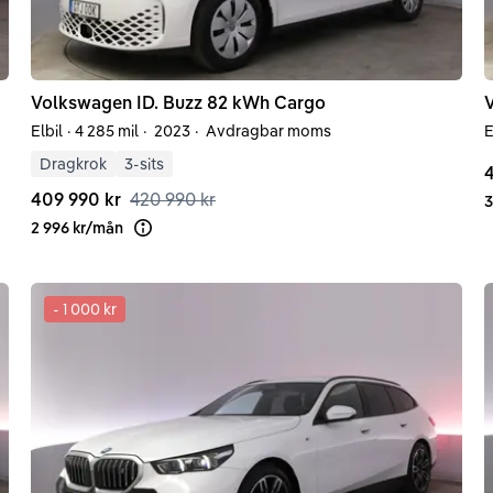
Volkswagen
ID. Buzz
82 kWh Cargo
Elbil
·
4 285 mil
·
2023
·
Avdragbar moms
E
Dragkrok
3-sits
4
409 990 kr
420 990 kr
3
2 996 kr
/
mån
Läs mer om finansiering
-
1 000 kr