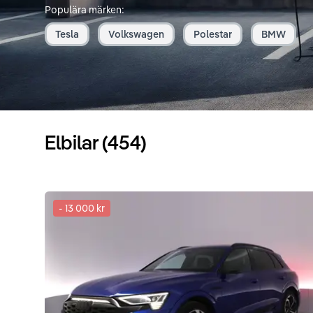
Populära märken:
Tesla
Volkswagen
Polestar
BMW
Elbilar (454)
-
13 000 kr