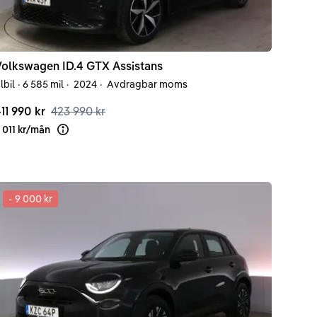
Volkswagen
ID.4
GTX Assistans
lbil
·
6 585 mil
·
2024
·
Avdragbar moms
11 990 kr
423 990 kr
 011 kr
/
mån
Läs mer om finansiering
-
9 000 kr