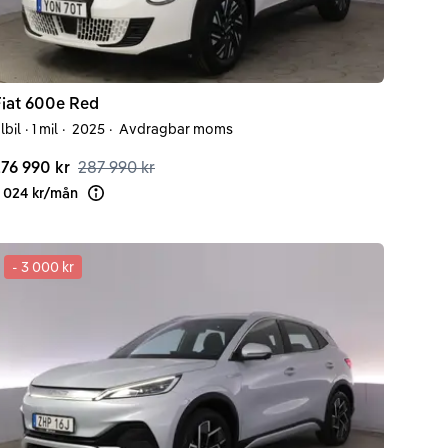
iat
600e
Red
lbil
·
1 mil
·
2025
·
Avdragbar moms
76 990 kr
287 990 kr
 024 kr
/
mån
Läs mer om finansiering
-
3 000 kr