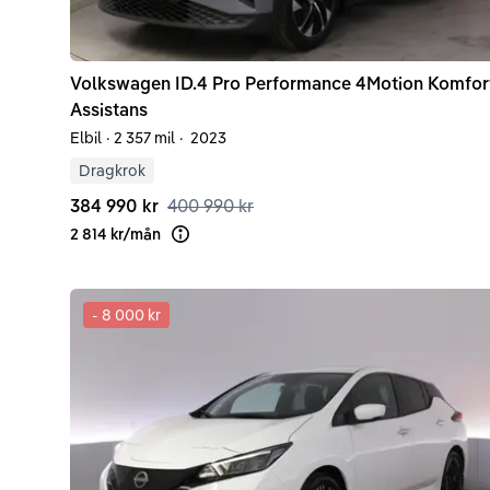
Volkswagen
ID.4
Pro Performance 4Motion Komfor
Assistans
Elbil
·
2 357 mil
·
2023
Dragkrok
384 990 kr
400 990 kr
2 814 kr
/
mån
Läs mer om finansiering
-
8 000 kr