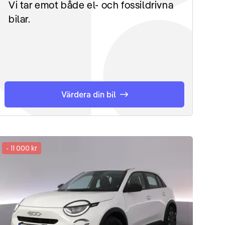
Vi tar emot både el- och fossildrivna
bilar.
Värdera din bil
-
11 000 kr