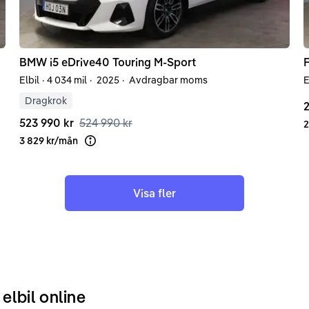
BMW
i5
eDrive40 Touring M-Sport
F
Elbil
·
4 034 mil
·
2025
·
Avdragbar moms
E
Dragkrok
2
523 990 kr
524 990 kr
2
3 829 kr
/
mån
Läs mer om finansiering
Visa fler
elbil online