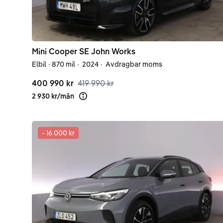
Mini
Cooper
SE John Works
Elbil
·
870 mil
·
2024
·
Avdragbar moms
400 990 kr
419 990 kr
2 930 kr
/
mån
Läs mer om finansiering
-
16 000 kr