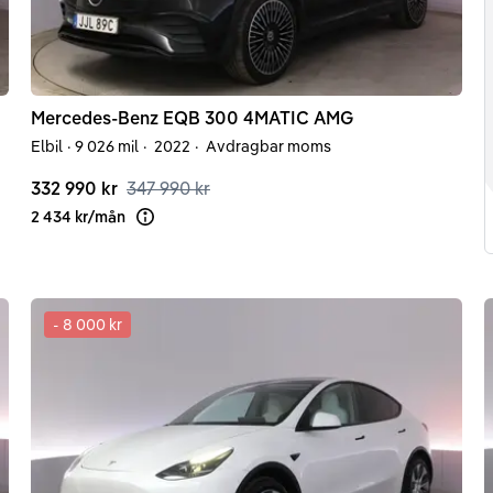
Mercedes-Benz
EQB
300 4MATIC AMG
Elbil
·
9 026 mil
·
2022
·
Avdragbar moms
332 990 kr
347 990 kr
2 434 kr
/
mån
Läs mer om finansiering
-
8 000 kr