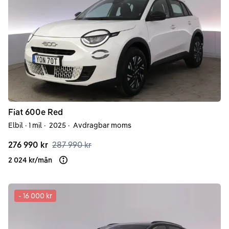
Fiat
600e
Red
Elbil
·
1 mil
·
2025
·
Avdragbar moms
276 990 kr
287 990 kr
2 024 kr
/
mån
Läs mer om finansiering
-
16 000 kr