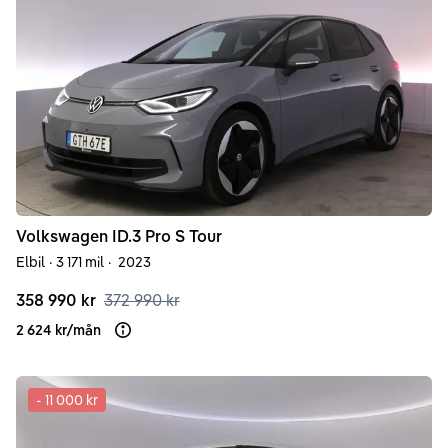
Volkswagen
ID.3
Pro S Tour
Elbil
·
3 171 mil
·
2023
358 990 kr
372 990 kr
2 624 kr
/
mån
Läs mer om finansiering
-
11 000 kr