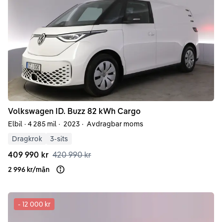
Volkswagen
ID. Buzz
82 kWh Cargo
Elbil
·
4 285 mil
·
2023
·
Avdragbar moms
Dragkrok
3-sits
409 990 kr
420 990 kr
2 996 kr
/
mån
Läs mer om finansiering
-
12 000 kr