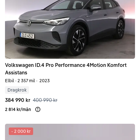
Volkswagen
ID.4
Pro Performance 4Motion Komfort
Assistans
Elbil
·
2 357 mil
·
2023
Dragkrok
384 990 kr
400 990 kr
2 814 kr
/
mån
Läs mer om finansiering
-
2 000 kr