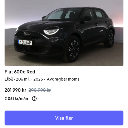
Fiat
600e
Red
Elbil
·
206 mil
·
2025
·
Avdragbar moms
281 990 kr
290 990 kr
2 061 kr
/
mån
Läs mer om finansiering
Visa fler