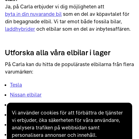
Ja, på Carla erbjuder vi dig möjligheten att
byta in din nuvarande bil
som en del av köpavtalet för
din begagnade elbil. Vi tar emot både fossila bilar,
laddhybrider
och elbilar som en del av inbytesaffären.
Utforska alla våra elbilar i lager
På Carla kan du hitta de populäraste elbilarna från flera
varumärken:
Tesla
Nissan elbilar
Volvo elbilar
Vi använder cookies för att förbättra de tjänster
Volkswagen elbilar
vi erbjuder, öka säkerheten för våra användare,
Renault elbilar
analysera trafiken på webbsidan samt
KIA elbilar
personalisera annonser och innehåll.