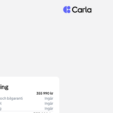
Tillbaka till startsidan
ing
355 990 kr
och bilgaranti
Ingår
l 
Ingår
g
Ingår