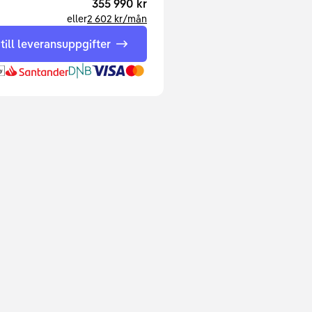
355 990 kr
eller
2 602 kr
/
mån
 till leveransuppgifter