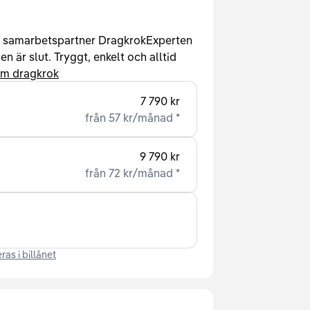
r samarbetspartner DragkrokExperten
n är slut. Tryggt, enkelt och alltid
om dragkrok
7 790 kr
från
57 kr
/
månad
*
9 790 kr
från
72 kr
/
månad
*
ras i billånet