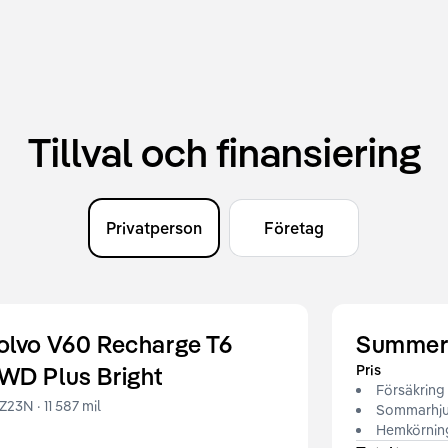
Tillval och finansiering
Privatperson
Företag
olvo
V60
Recharge T6
Summer
WD Plus Bright
Pris
Försäkring 
Z23N
·
11 587 mil
Sommarhju
Hemkörnin