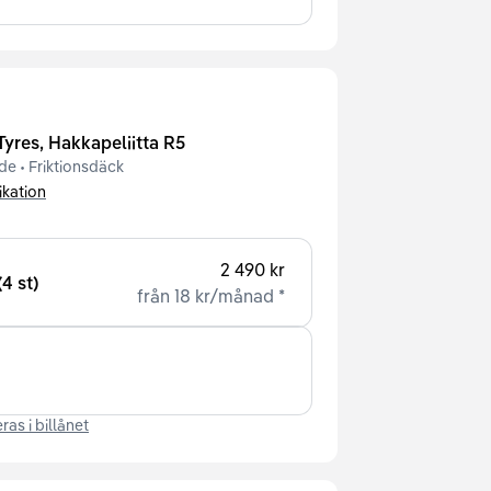
Tyres
,
Hakkapeliitta R5
de
•
Friktionsdäck
ikation
2 490 kr
(4 st)
från
18 kr
/
månad
*
ras i billånet