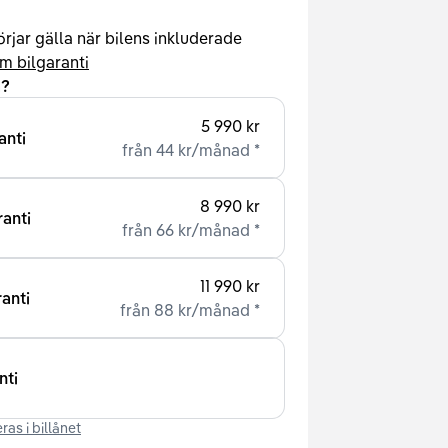
rjar gälla när bilens inkluderade
m bilgaranti
a?
5 990 kr
anti
från
44 kr
/
månad
*
8 990 kr
ranti
från
66 kr
/
månad
*
11 990 kr
anti
från
88 kr
/
månad
*
nti
ras i billånet