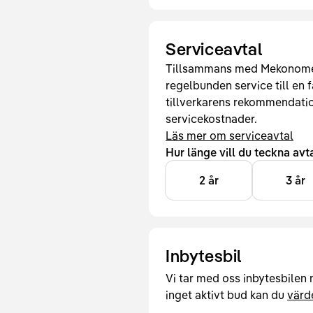
Serviceavtal
Tillsammans med Mekonomen 
regelbunden service till en f
tillverkarens rekommendati
servicekostnader.
Läs mer om serviceavtal
Hur länge vill du teckna avt
2 år
3 år
Inbytesbil
Vi tar med oss inbytesbilen n
inget aktivt bud kan du
värde