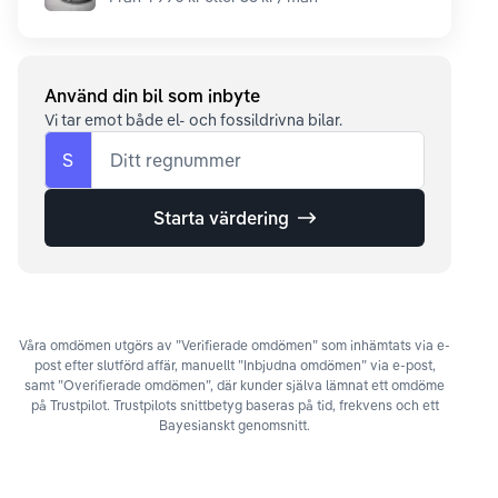
Använd din bil som inbyte
Vi tar emot både el- och fossildrivna bilar.
S
Ditt regnummer
Starta värdering
Våra omdömen utgörs av ”Verifierade omdömen” som inhämtats via e-
post efter slutförd affär, manuellt ”Inbjudna omdömen” via e-post,
samt ”Overifierade omdömen”, där kunder själva lämnat ett omdöme
på Trustpilot. Trustpilots snittbetyg baseras på tid, frekvens och ett
Bayesianskt genomsnitt.