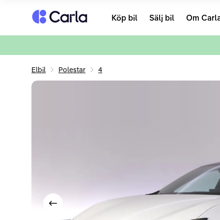
Tillbaka till startsidan
Köp bil
Sälj bil
Om Carl
Elbil
Polestar
4
Visa föregående bild