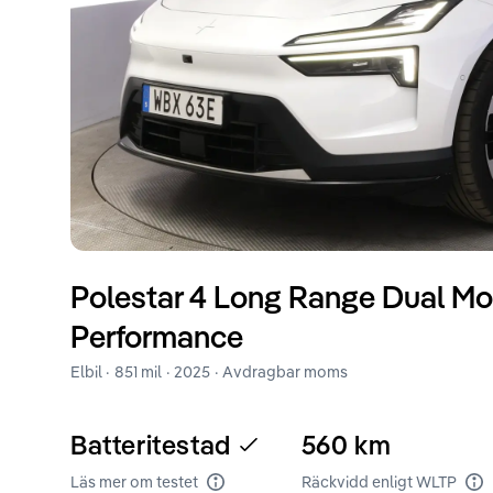
Polestar
4
Long Range Dual Mot
Performance
Elbil ·
851 mil
·
2025
· Avdragbar moms
Batteritestad
560
km
Läs mer om testet
Räckvidd enligt WLTP
Batteritest
Rä