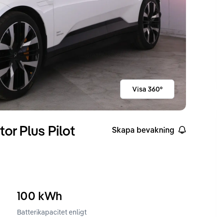
Visa 360°
or Plus Pilot
Skapa bevakning
100
kWh
Batterikapacitet enligt
ckvidd enligt WLTP