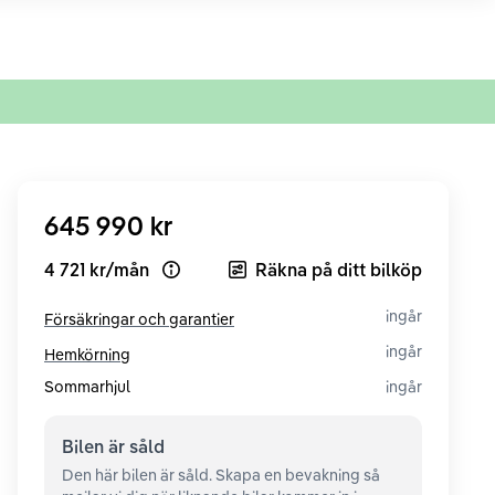
645 990 kr
4 721 kr
/
mån
Räkna på ditt bilköp
Open loan example
ingår
Försäkringar och garantier
ingår
Hemkörning
Sommarhjul
ingår
Bilen är
såld
Den här bilen är såld. Skapa en bevakning så