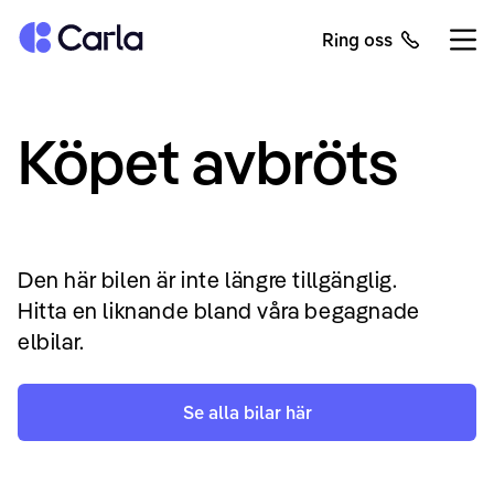
Tillbaka till startsidan
Ring oss
Öppn
Köpet avbröts
Den här bilen är inte längre tillgänglig.
Hitta en liknande bland våra begagnade
elbilar.
Se alla bilar här