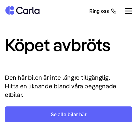
Tillbaka till startsidan
Ring oss
Öppn
Köpet avbröts
Den här bilen är inte längre tillgänglig.
Hitta en liknande bland våra begagnade
elbilar.
Se alla bilar här