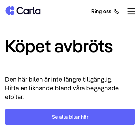
Tillbaka till startsidan
Ring oss
Öppn
Köpet avbröts
Den här bilen är inte längre tillgänglig.
Hitta en liknande bland våra begagnade
elbilar.
Se alla bilar här