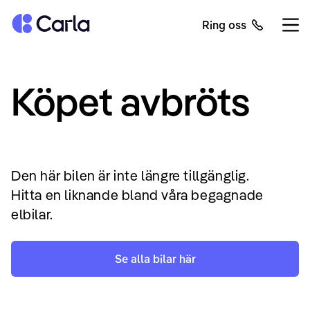
Tillbaka till startsidan
Ring oss
Öppn
Köpet avbröts
Den här bilen är inte längre tillgänglig.
Hitta en liknande bland våra begagnade
elbilar.
Se alla bilar här