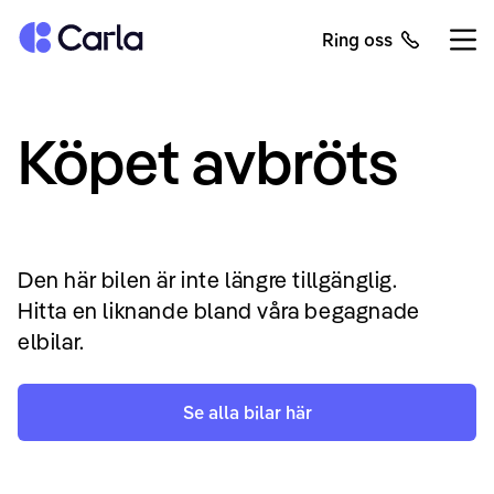
Tillbaka till startsidan
Ring oss
Öppn
Köpet avbröts
Den här bilen är inte längre tillgänglig.
Hitta en liknande bland våra begagnade
elbilar.
Se alla bilar här