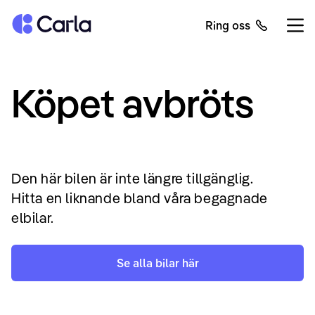
Tillbaka till startsidan
Ring oss
Öppn
Köpet avbröts
Den här bilen är inte längre tillgänglig.
Hitta en liknande bland våra begagnade
elbilar.
Se alla bilar här