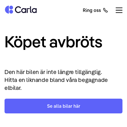
Tillbaka till startsidan
Ring oss
Öppn
Köpet avbröts
Den här bilen är inte längre tillgänglig.
Hitta en liknande bland våra begagnade
elbilar.
Se alla bilar här